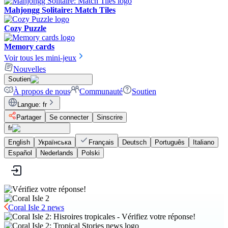
Mahjongg Solitaire: Match Tiles
Cozy Puzzle
Memory cards
Voir tous les mini-jeux
Nouvelles
Soutien
À propos de nous
Communauté
Soutien
Langue
:
fr
Partager
Se connecter
Sinscrire
fr
English
Українська
Français
Deutsch
Português
Italiano
Español
Nederlands
Polski
Coral Isle 2 news