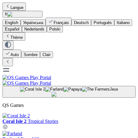
Langue
fr
English
Українська
Français
Deutsch
Português
Italiano
Español
Nederlands
Polski
Thème
Auto
Sombre
Clair
Jeux
QS Games
Coral Isle 2
Tropical Stories