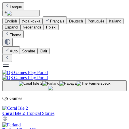
Langue
fr
English
Українська
Français
Deutsch
Português
Italiano
Español
Nederlands
Polski
Thème
Auto
Sombre
Clair
Jeux
QS Games
Coral Isle 2
Tropical Stories