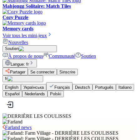
Mahjongg Solitaire: Match Tiles
Cozy Puzzle
Memory cards
Voir tous les mini-jeux
Nouvelles
Soutien
À propos de nous
Communauté
Soutien
Langue
:
fr
Partager
Se connecter
Sinscrire
fr
English
Українська
Français
Deutsch
Português
Italiano
Español
Nederlands
Polski
Farland news