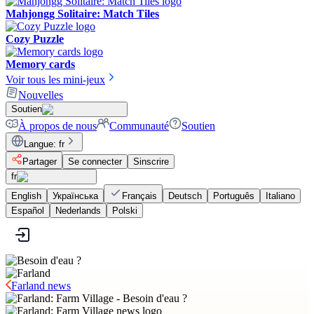
Mahjongg Solitaire: Match Tiles
Cozy Puzzle
Memory cards
Voir tous les mini-jeux
Nouvelles
Soutien
À propos de nous
Communauté
Soutien
Langue
:
fr
Partager
Se connecter
Sinscrire
fr
English
Українська
Français
Deutsch
Português
Italiano
Español
Nederlands
Polski
Farland news