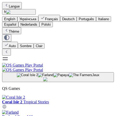
Langue
fr
English
Українська
Français
Deutsch
Português
Italiano
Español
Nederlands
Polski
Thème
Auto
Sombre
Clair
Jeux
QS Games
Coral Isle 2
Tropical Stories