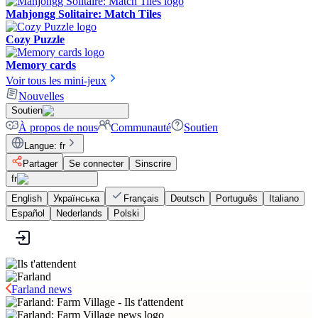
Mahjongg Solitaire: Match Tiles
Cozy Puzzle
Memory cards
Voir tous les mini-jeux
Nouvelles
Soutien
À propos de nous
Communauté
Soutien
Langue
:
fr
Partager
Se connecter
Sinscrire
fr
English
Українська
Français
Deutsch
Português
Italiano
Español
Nederlands
Polski
Farland news