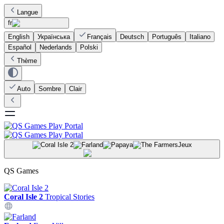
Langue
fr
English
Українська
Français
Deutsch
Português
Italiano
Español
Nederlands
Polski
Thème
Auto
Sombre
Clair
Jeux
QS Games
Coral Isle 2
Tropical Stories