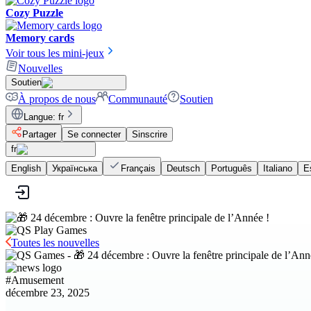
Cozy Puzzle
Memory cards
Voir tous les mini-jeux
Nouvelles
Soutien
À propos de nous
Communauté
Soutien
Langue
:
fr
Partager
Se connecter
Sinscrire
fr
English
Українська
Français
Deutsch
Português
Italiano
E
Toutes les nouvelles
#
Amusement
décembre 23, 2025