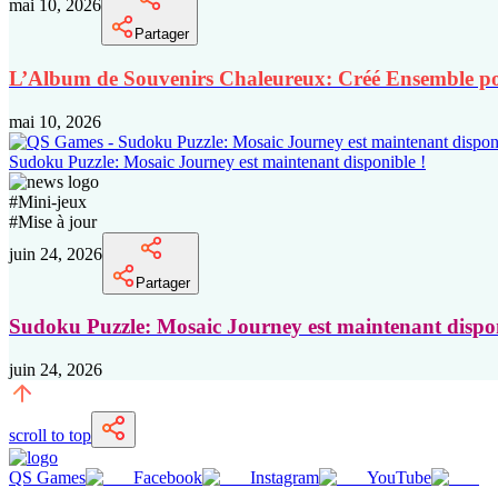
mai 10, 2026
Partager
L’Album de Souvenirs Chaleureux: Créé Ensemble pou
mai 10, 2026
Sudoku Puzzle: Mosaic Journey est maintenant disponible !
#
Mini-jeux
#
Mise à jour
juin 24, 2026
Partager
Sudoku Puzzle: Mosaic Journey est maintenant dispon
juin 24, 2026
scroll to top
QS Games
Facebook
Instagram
YouTube