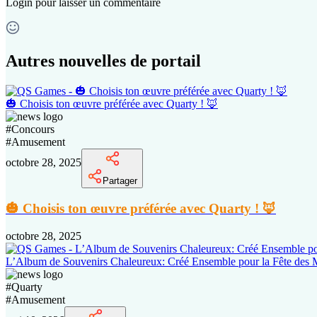
Login
pour laisser un commentaire
Autres nouvelles de portail
🎃 Choisis ton œuvre préférée avec Quarty ! 🦊
#
Concours
#
Amusement
octobre 28, 2025
Partager
🎃 Choisis ton œuvre préférée avec Quarty ! 🦊
octobre 28, 2025
L’Album de Souvenirs Chaleureux: Créé Ensemble pour la Fête des 
#
Quarty
#
Amusement