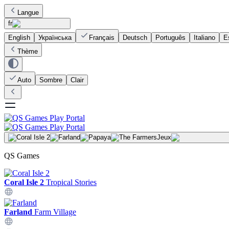
Langue
fr
English
Українська
Français
Deutsch
Português
Italiano
E
Thème
Auto
Sombre
Clair
Jeux
QS Games
Coral Isle 2
Tropical Stories
Farland
Farm Village