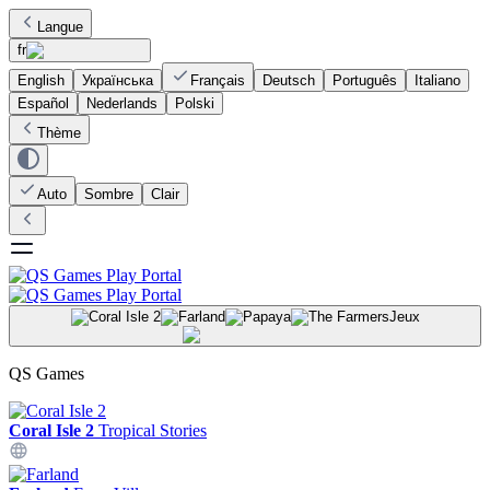
Langue
fr
English
Українська
Français
Deutsch
Português
Italiano
Español
Nederlands
Polski
Thème
Auto
Sombre
Clair
Jeux
QS Games
Coral Isle 2
Tropical Stories