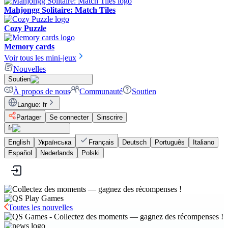
Mahjongg Solitaire: Match Tiles
Cozy Puzzle
Memory cards
Voir tous les mini-jeux
Nouvelles
Soutien
À propos de nous
Communauté
Soutien
Langue
:
fr
Partager
Se connecter
Sinscrire
fr
English
Українська
Français
Deutsch
Português
Italiano
Español
Nederlands
Polski
Toutes les nouvelles