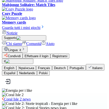
Mahjongg Solitaire: Match Tiles
Cozy Puzzle
Memory cards
Guarda tutti i mini giochi
Notizie
Supporto
Chi siamo
Comunità
Aiuto
Lingua
:
it
Condividi
Effettuare il login
Registrarsi
it
English
Українська
Français
Deutsch
Português
Italiano
Español
Nederlands
Polski
Coral Isle 2 news