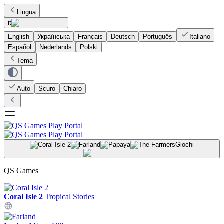
Lingua
it
English
Українська
Français
Deutsch
Português
Italiano
Español
Nederlands
Polski
Tema
Auto
Scuro
Chiaro
Giochi
QS Games
Coral Isle 2
Tropical Stories