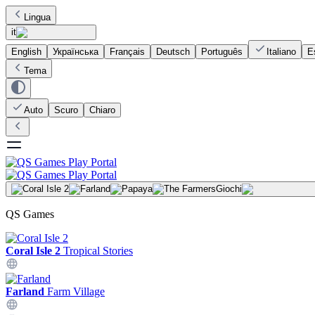
Lingua
it
English
Українська
Français
Deutsch
Português
Italiano
E
Tema
Auto
Scuro
Chiaro
Giochi
QS Games
Coral Isle 2
Tropical Stories
Farland
Farm Village