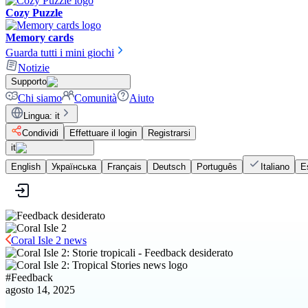
Cozy Puzzle
Memory cards
Guarda tutti i mini giochi
Notizie
Supporto
Chi siamo
Comunità
Aiuto
Lingua
:
it
Condividi
Effettuare il login
Registrarsi
it
English
Українська
Français
Deutsch
Português
Italiano
E
Coral Isle 2 news
#
Feedback
agosto 14, 2025