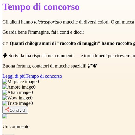
Tempo di concorso
Gli alieni hanno
teletrasportato
mucche di diversi colori. Ogni mucca p
Guarda bene l'immagine, fai i conti e dicci:
👉
Quanti chilogrammi di "raccolto di muggiti" hanno raccolto gl
🧠 Scrivi la tua risposta nei commenti — e torna lunedì per ricevere 
Buona fortuna, contatori di mucche spaziali! 🌌🐮
Leggi di più
Tempo di concorso
0
0
0
0
0
Condividi
Un commento