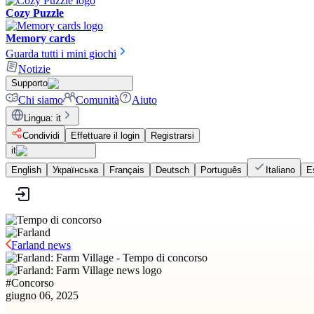
Cozy Puzzle
Memory cards
Guarda tutti i mini giochi
Notizie
Supporto
Chi siamo
Comunità
Aiuto
Lingua
:
it
Condividi
Effettuare il login
Registrarsi
it
English
Українська
Français
Deutsch
Português
Italiano
E
Farland news
#
Concorso
giugno 06, 2025