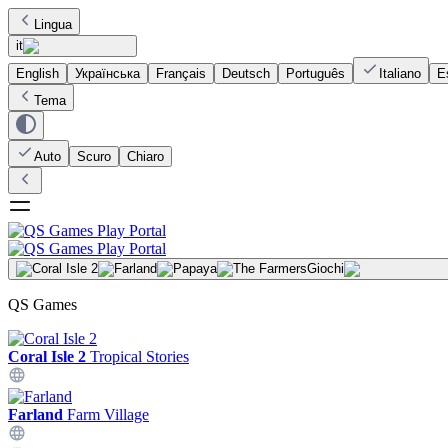
Lingua
it
English
Українська
Français
Deutsch
Português
Italiano
E
Tema
Auto
Scuro
Chiaro
Giochi
QS Games
Coral Isle 2
Tropical Stories
Farland
Farm Village