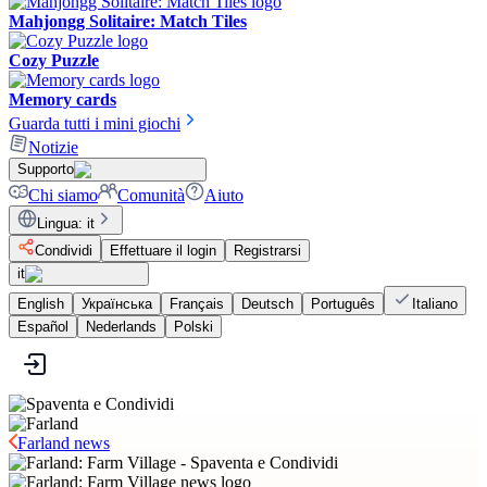
Mahjongg Solitaire: Match Tiles
Cozy Puzzle
Memory cards
Guarda tutti i mini giochi
Notizie
Supporto
Chi siamo
Comunità
Aiuto
Lingua
:
it
Condividi
Effettuare il login
Registrarsi
it
English
Українська
Français
Deutsch
Português
Italiano
Español
Nederlands
Polski
Farland news