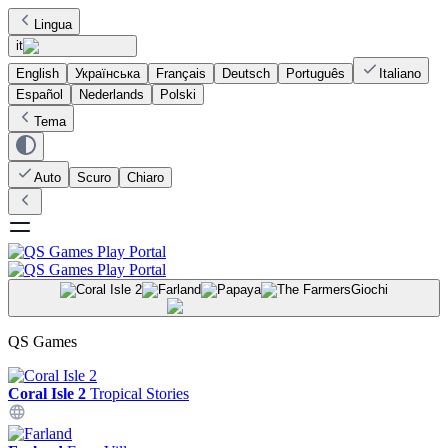
Lingua
it
English
Українська
Français
Deutsch
Português
Italiano
Español
Nederlands
Polski
Tema
Auto
Scuro
Chiaro
Giochi
QS Games
Coral Isle 2
Tropical Stories