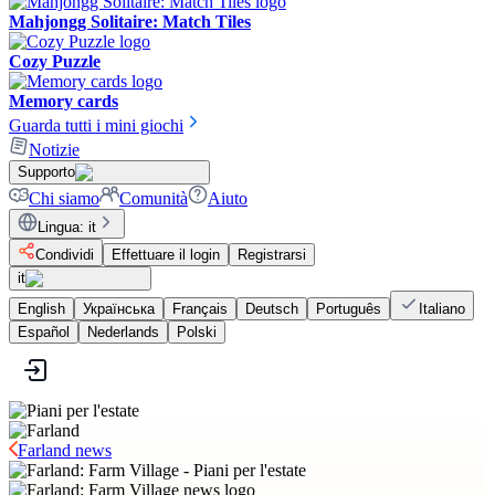
Mahjongg Solitaire: Match Tiles
Cozy Puzzle
Memory cards
Guarda tutti i mini giochi
Notizie
Supporto
Chi siamo
Comunità
Aiuto
Lingua
:
it
Condividi
Effettuare il login
Registrarsi
it
English
Українська
Français
Deutsch
Português
Italiano
Español
Nederlands
Polski
Farland news