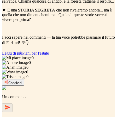
selvatica. Chiama qualcosa di antico, e la foresta trattiene il respiro...
🌟 E una
STORIA SEGRETA
che non riveleremo ancora... ma è
quella che non dimenticherai mai. Quale di queste storie vorresti
vivere per prima?
Facci sapere nei commenti — la tua voce potrebbe plasmare il futuro
di Farland! 💬👇
Leggi di più
Piani per l'estate
0
0
0
0
0
Condividi
Un commento