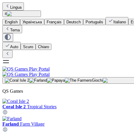
Lingua
it
English
Українська
Français
Deutsch
Português
Italiano
E
Tema
Auto
Scuro
Chiaro
Giochi
QS Games
Coral Isle 2
Tropical Stories
Farland
Farm Village