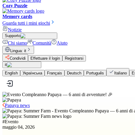
Cozy Puzzle
Memory cards
Guarda tutti i mini giochi
Notizie
Supporto
Chi siamo
Comunità
Aiuto
Lingua
:
it
Condividi
Effettuare il login
Registrarsi
it
English
Українська
Français
Deutsch
Português
Italiano
E
Papaya news
#
Evento
maggio 04, 2026