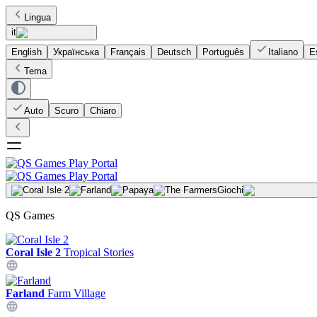
Lingua
it
English
Українська
Français
Deutsch
Português
Italiano
E
Tema
Auto
Scuro
Chiaro
Giochi
QS Games
Coral Isle 2
Tropical Stories
Farland
Farm Village