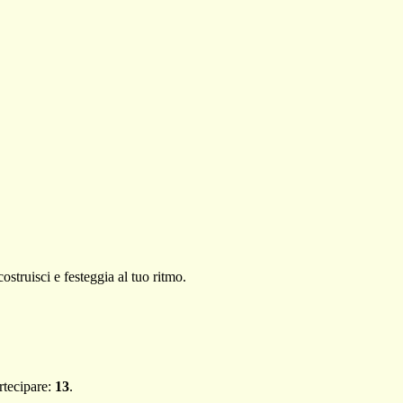
struisci e festeggia al tuo ritmo.
rtecipare:
13
.