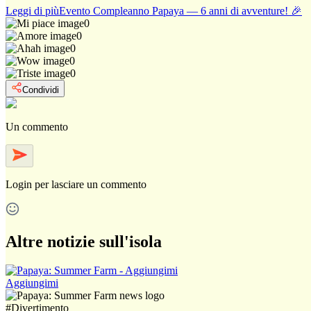
Leggi di più
Evento Compleanno Papaya — 6 anni di avventure! 🎉
0
0
0
0
0
Condividi
Un commento
Login
per lasciare un commento
Altre notizie sull'isola
Aggiungimi
#
Divertimento