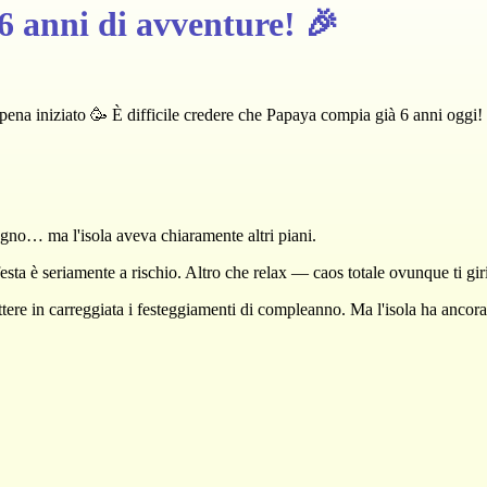
anni di avventure! 🎉
ppena iniziato 🥳 È difficile credere che Papaya compia già 6 anni ogg
gno… ma l'isola aveva chiaramente altri piani.
esta è seriamente a rischio. Altro che relax — caos totale ovunque ti giri
imettere in carreggiata i festeggiamenti di compleanno. Ma l'isola ha anc