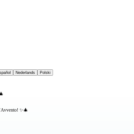
spañol
Nederlands
Polski