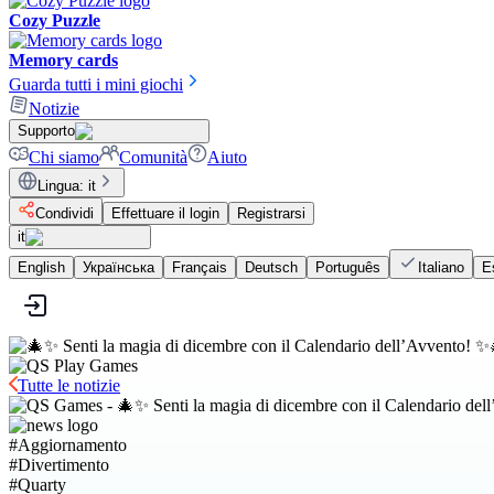
Cozy Puzzle
Memory cards
Guarda tutti i mini giochi
Notizie
Supporto
Chi siamo
Comunità
Aiuto
Lingua
:
it
Condividi
Effettuare il login
Registrarsi
it
English
Українська
Français
Deutsch
Português
Italiano
E
Tutte le notizie
#
Aggiornamento
#
Divertimento
#
Quarty