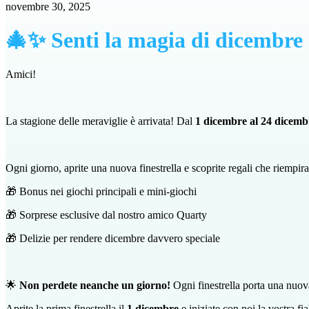
novembre 30, 2025
🎄✨ Senti la magia di dicembre 
Amici!
La stagione delle meraviglie è arrivata! Dal
1 dicembre al 24 dicemb
Ogni giorno, aprite una nuova finestrella e scoprite regali che riempiran
🎁 Bonus nei giochi principali e mini-giochi
🎁 Sorprese esclusive dal nostro amico Quarty
🎁 Delizie per rendere dicembre davvero speciale
🌟
Non perdete neanche un giorno!
Ogni finestrella porta una nuova
Aprite la prima finestrella il
1 dicembre
e iniziate con noi la vostra fi