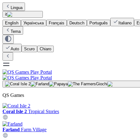
Lingua
it
English
Українська
Français
Deutsch
Português
Italiano
E
Tema
Auto
Scuro
Chiaro
Giochi
QS Games
Coral Isle 2
Tropical Stories
Farland
Farm Village