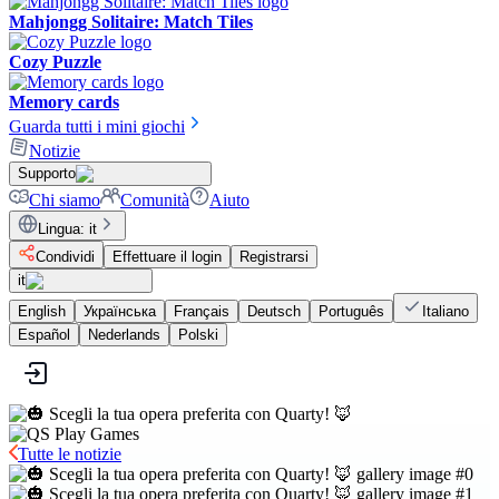
Mahjongg Solitaire: Match Tiles
Cozy Puzzle
Memory cards
Guarda tutti i mini giochi
Notizie
Supporto
Chi siamo
Comunità
Aiuto
Lingua
:
it
Condividi
Effettuare il login
Registrarsi
it
English
Українська
Français
Deutsch
Português
Italiano
Español
Nederlands
Polski
Tutte le notizie