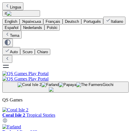
Lingua
it
English
Українська
Français
Deutsch
Português
Italiano
Español
Nederlands
Polski
Tema
Auto
Scuro
Chiaro
Giochi
QS Games
Coral Isle 2
Tropical Stories