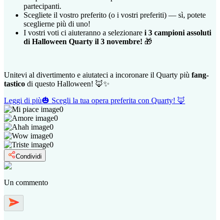
partecipanti.
Scegliete il vostro preferito (o i vostri preferiti) — sì, potete
sceglierne più di uno!
I vostri voti ci aiuteranno a selezionare
i 3 campioni assoluti
di Halloween Quarty il 3 novembre!
🎁
Unitevi al divertimento e aiutateci a incoronare il Quarty più
fang-
tastico
di questo Halloween! 🦊✨
Leggi di più
🎃 Scegli la tua opera preferita con Quarty! 🦊
0
0
0
0
0
Condividi
Un commento