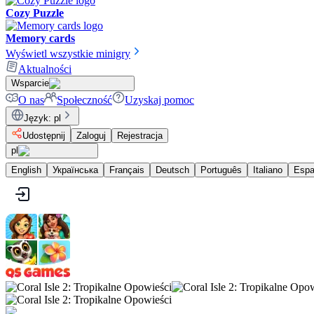
Cozy Puzzle
Memory cards
Wyświetl wszystkie minigry
Aktualności
Wsparcie
O nas
Społeczność
Uzyskaj pomoc
Język
:
pl
Udostępnij
Zaloguj
Rejestracja
pl
English
Українська
Français
Deutsch
Português
Italiano
Espa