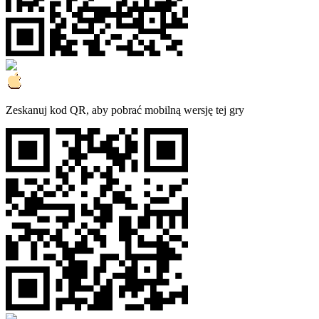
Zeskanuj kod QR, aby pobrać mobilną wersję tej gry