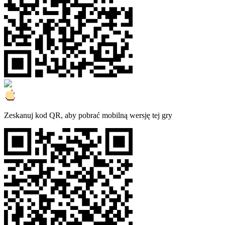
Zeskanuj kod QR, aby pobrać mobilną wersję tej gry