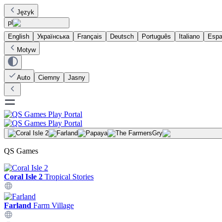
Język
pl
English
Українська
Français
Deutsch
Português
Italiano
Espa
Motyw
Auto
Ciemny
Jasny
Gry
QS Games
Coral Isle 2
Tropical Stories
Farland
Farm Village