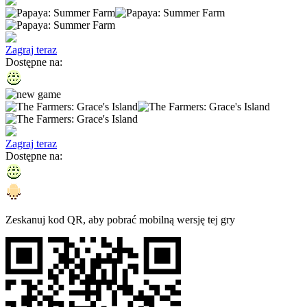
Zagraj teraz
Dostępne na
:
Zagraj teraz
Dostępne na
:
Zeskanuj kod QR, aby pobrać mobilną wersję tej gry