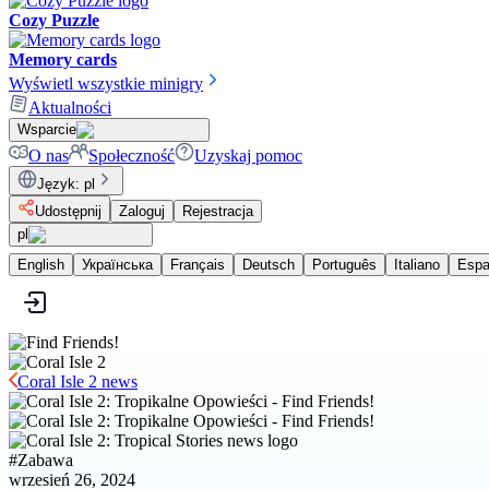
Cozy Puzzle
Memory cards
Wyświetl wszystkie minigry
Aktualności
Wsparcie
O nas
Społeczność
Uzyskaj pomoc
Język
:
pl
Udostępnij
Zaloguj
Rejestracja
pl
English
Українська
Français
Deutsch
Português
Italiano
Espa
Coral Isle 2 news
#
Zabawa
wrzesień 26, 2024