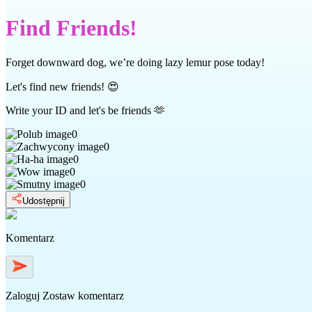
Find Friends!
Forget downward dog, we’re doing lazy lemur pose today!
Let's find new friends! 😍
Write your ID and let's be friends 🫶
0
0
0
0
0
Udostępnij
Komentarz
Zaloguj
Zostaw komentarz