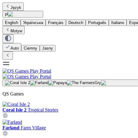
Język
pl
English
Українська
Français
Deutsch
Português
Italiano
Espa
Motyw
Auto
Ciemny
Jasny
Gry
QS Games
Coral Isle 2
Tropical Stories
Farland
Farm Village