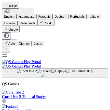
Język
pl
English
Українська
Français
Deutsch
Português
Italiano
Español
Nederlands
Polski
Motyw
Auto
Ciemny
Jasny
Gry
QS Games
Coral Isle 2
Tropical Stories