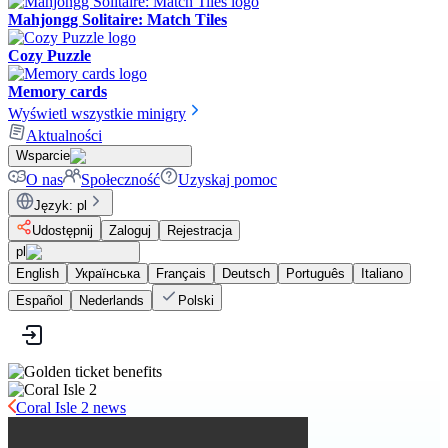
Mahjongg Solitaire: Match Tiles
Cozy Puzzle
Memory cards
Wyświetl wszystkie minigry
Aktualności
Wsparcie
O nas
Społeczność
Uzyskaj pomoc
Język
:
pl
Udostępnij
Zaloguj
Rejestracja
pl
English
Українська
Français
Deutsch
Português
Italiano
Español
Nederlands
Polski
Coral Isle 2 news