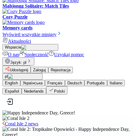
Mahjongg Solitaire: Match Tiles
Cozy Puzzle
Memory cards
Wyświetl wszystkie minigry
Aktualności
Wsparcie
O nas
Społeczność
Uzyskaj pomoc
Język
:
pl
Udostępnij
Zaloguj
Rejestracja
pl
English
Українська
Français
Deutsch
Português
Italiano
Español
Nederlands
Polski
Coral Isle 2 news