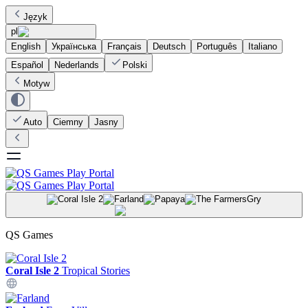
Język
pl
English
Українська
Français
Deutsch
Português
Italiano
Español
Nederlands
Polski
Motyw
Auto
Ciemny
Jasny
Gry
QS Games
Coral Isle 2
Tropical Stories