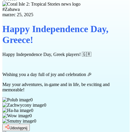
#
Zabawa
marzec 25, 2025
Happy Independence Day,
Greece!
Happy Independence Day, Greek players
! 🇬🇷
Wishing you a day full of joy and celebration
🎉
May your adventures, in-game and in life, be exciting and
memorable!
0
0
0
0
0
Udostępnij