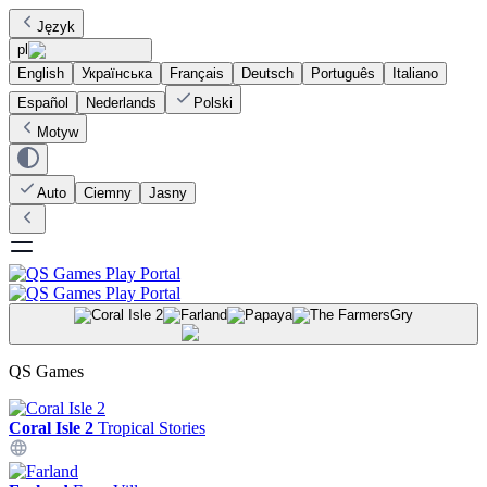
Język
pl
English
Українська
Français
Deutsch
Português
Italiano
Español
Nederlands
Polski
Motyw
Auto
Ciemny
Jasny
Gry
QS Games
Coral Isle 2
Tropical Stories