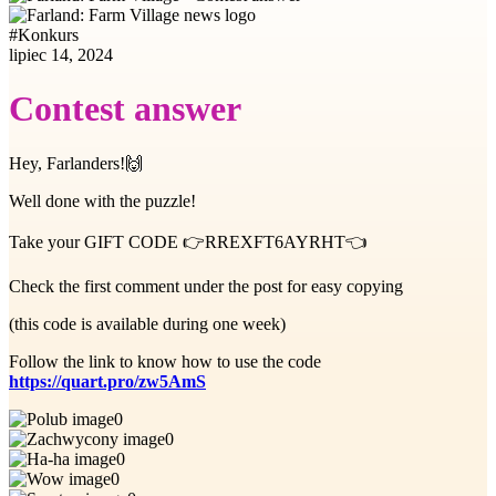
#
Konkurs
lipiec 14, 2024
Contest answer
Hey, Farlanders!
🙌
Well done with the puzzle!
Take your GIFT CODE
👉
RREXFT6AYRHT
👈
Check the first comment under the post for easy copying
(this code is available during one week)
Follow the link to know how to use the code
https://quart.pro/zw5AmS
0
0
0
0