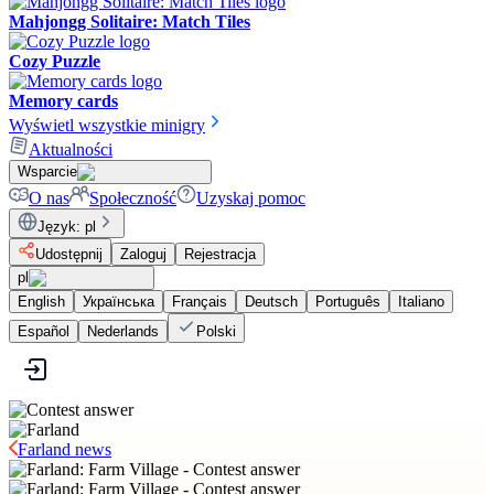
Mahjongg Solitaire: Match Tiles
Cozy Puzzle
Memory cards
Wyświetl wszystkie minigry
Aktualności
Wsparcie
O nas
Społeczność
Uzyskaj pomoc
Język
:
pl
Udostępnij
Zaloguj
Rejestracja
pl
English
Українська
Français
Deutsch
Português
Italiano
Español
Nederlands
Polski
Farland news