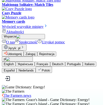
Mahjongg Solitaire: Match Tiles
Cozy Puzzle
Memory cards
Wyświetl wszystkie minigry
Aktualności
Wsparcie
O nas
Społeczność
Uzyskaj pomoc
Język
:
pl
Udostępnij
Zaloguj
Rejestracja
pl
English
Українська
Français
Deutsch
Português
Italiano
Español
Nederlands
Polski
The Farmers news