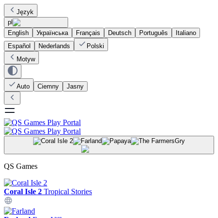
Język
pl
English
Українська
Français
Deutsch
Português
Italiano
Español
Nederlands
Polski
Motyw
Auto
Ciemny
Jasny
Gry
QS Games
Coral Isle 2
Tropical Stories