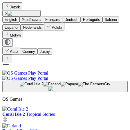
Język
pl
English
Українська
Français
Deutsch
Português
Italiano
Español
Nederlands
Polski
Motyw
Auto
Ciemny
Jasny
Gry
QS Games
Coral Isle 2
Tropical Stories