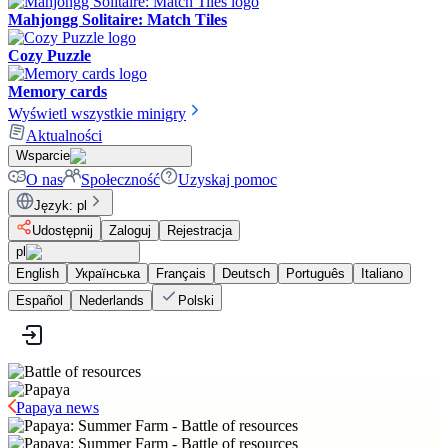
Mahjongg Solitaire: Match Tiles
Cozy Puzzle
Memory cards
Wyświetl wszystkie minigry
Aktualności
Wsparcie
O nas
Społeczność
Uzyskaj pomoc
Język
:
pl
Udostępnij
Zaloguj
Rejestracja
pl
English
Українська
Français
Deutsch
Português
Italiano
Español
Nederlands
Polski
Papaya news