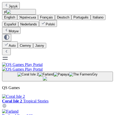
Język
pl
English
Українська
Français
Deutsch
Português
Italiano
Español
Nederlands
Polski
Motyw
Auto
Ciemny
Jasny
Gry
QS Games
Coral Isle 2
Tropical Stories