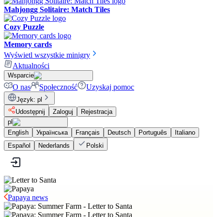
Mahjongg Solitaire: Match Tiles
Cozy Puzzle
Memory cards
Wyświetl wszystkie minigry
Aktualności
Wsparcie
O nas
Społeczność
Uzyskaj pomoc
Język
:
pl
Udostępnij
Zaloguj
Rejestracja
pl
English
Українська
Français
Deutsch
Português
Italiano
Español
Nederlands
Polski
Papaya news