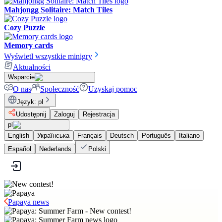
Mahjongg Solitaire: Match Tiles
Cozy Puzzle
Memory cards
Wyświetl wszystkie minigry
Aktualności
Wsparcie
O nas
Społeczność
Uzyskaj pomoc
Język
:
pl
Udostępnij
Zaloguj
Rejestracja
pl
English
Українська
Français
Deutsch
Português
Italiano
Español
Nederlands
Polski
Papaya news