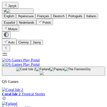
Język
pl
English
Українська
Français
Deutsch
Português
Italiano
Español
Nederlands
Polski
Motyw
Auto
Ciemny
Jasny
Gry
QS Games
Coral Isle 2
Tropical Stories