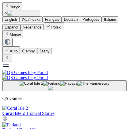
Język
pl
English
Українська
Français
Deutsch
Português
Italiano
Español
Nederlands
Polski
Motyw
Auto
Ciemny
Jasny
Gry
QS Games
Coral Isle 2
Tropical Stories