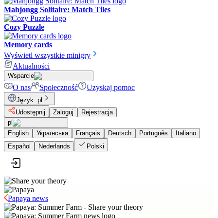
Mahjongg Solitaire: Match Tiles
Cozy Puzzle
Memory cards
Wyświetl wszystkie minigry
Aktualności
Wsparcie
O nas
Społeczność
Uzyskaj pomoc
Język
:
pl
Udostępnij
Zaloguj
Rejestracja
pl
English
Українська
Français
Deutsch
Português
Italiano
Español
Nederlands
Polski
Papaya news