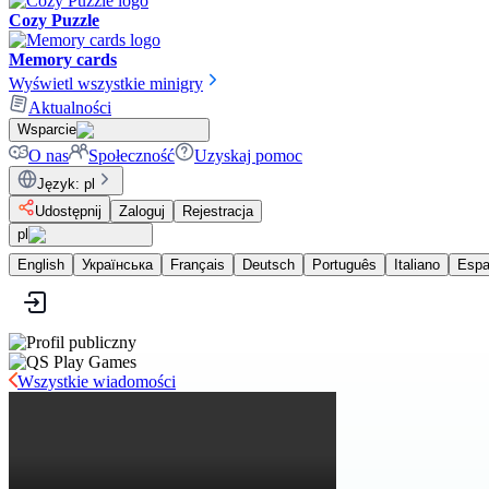
Cozy Puzzle
Memory cards
Wyświetl wszystkie minigry
Aktualności
Wsparcie
O nas
Społeczność
Uzyskaj pomoc
Język
:
pl
Udostępnij
Zaloguj
Rejestracja
pl
English
Українська
Français
Deutsch
Português
Italiano
Espa
Wszystkie wiadomości