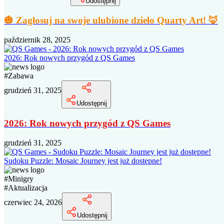
Udostępnij
🎃 Zagłosuj na swoje ulubione dzieło Quarty Art! 🦊
październik 28, 2025
2026: Rok nowych przygód z QS Games
#
Zabawa
grudzień 31, 2025
Udostępnij
2026: Rok nowych przygód z QS Games
grudzień 31, 2025
Sudoku Puzzle: Mosaic Journey jest już dostępne!
#
Minigry
#
Aktualizacja
czerwiec 24, 2026
Udostępnij