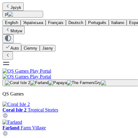
Język
pl
English
Українська
Français
Deutsch
Português
Italiano
Espa
Motyw
Auto
Ciemny
Jasny
Gry
QS Games
Coral Isle 2
Tropical Stories
Farland
Farm Village