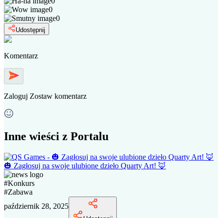
0
0
0
Udostępnij
Komentarz
Zaloguj
Zostaw komentarz
Inne wieści z Portalu
🎃 Zagłosuj na swoje ulubione dzieło Quarty Art! 🦊
#
Konkurs
#
Zabawa
październik 28, 2025