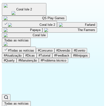
Coral Isle 2
QS Play Games
Coral Isle 2
Farland
Papaya
The Farmers
Coral Isle
Todas as notícias
#
Todas as notícias
#
Concurso
#
Diversão
#
Evento
#
Atualização
#
Dicas
#
Tutorial
#
Feedback
#
Minijogos
#
Quarty
#
Manutenção
#
Problema técnico
Coral Isle 2
QS Play Games
Coral Isle 2
Farland
Papaya
The Farmers
Coral Isle
Todas as notícias