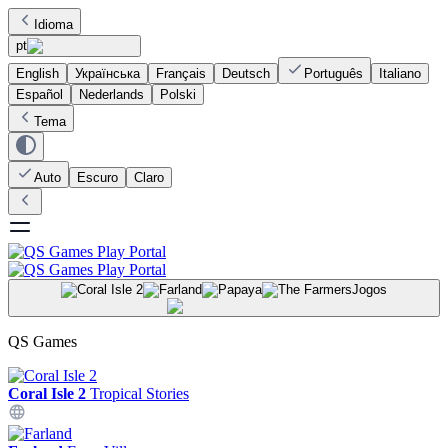
Idioma
pt
English
Українська
Français
Deutsch
Português
Italiano
Español
Nederlands
Polski
Tema
Auto
Escuro
Claro
Jogos
QS Games
Coral Isle 2
Tropical Stories