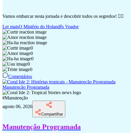
Vamos embarcar nesta jornada e descobrir todos os segredos! 🏴‍☠️
Ler mais
O Mistério do Holandês Voador
0
0
0
0
0
Comentários
Manutenção Programada
#
Manutenção
agosto 06, 2026
Compartilhar
Manutenção Programada