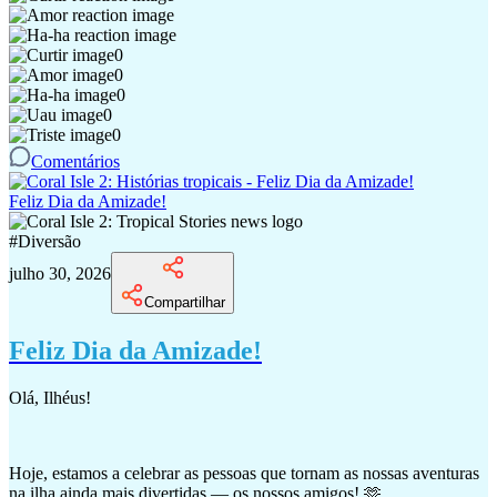
0
0
0
0
0
Comentários
Feliz Dia da Amizade!
#
Diversão
julho 30, 2026
Compartilhar
Feliz Dia da Amizade!
Olá, Ilhéus!
Hoje, estamos a celebrar as pessoas que tornam as nossas aventuras
na ilha ainda mais divertidas — os nossos amigos! 🫶