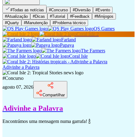
#
Todas as notícias
#
Concurso
#
Diversão
#
Evento
#
Atualização
#
Dicas
#
Tutorial
#
Feedback
#
Minijogos
#
Quarty
#
Manutenção
#
Problema técnico
QS Games
Coral Isle 2
Farland
Papaya
The Farmers
Coral Isle
Adivinhe a Palavra
#
Concurso
agosto 07, 2026
Compartilhar
Adivinhe a Palavra
Encontrámos uma mensagem numa garrafa! 🍾