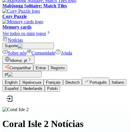
Mahjongg Solitaire: Match Tiles
Cozy Puzzle
Memory cards
Ver todos os mini jogos
Notícias
Suporte
Sobre nós
Comunidade
Ajuda
Idioma
:
pt
Compartilhar
Entrar
Registro
pt
English
Українська
Français
Deutsch
Português
Italiano
Español
Nederlands
Polski
Coral Isle 2 Notícias