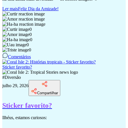
Ler mais
Feliz Dia da Amizade!
0
0
0
0
0
Comentários
Sticker favorito?
#
Diversão
julho 29, 2026
Compartilhar
Sticker favorito?
Ilhéus, estamos curiosos: