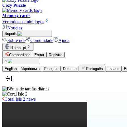
Cozy Puzzle
Memory cards
Ver todos os mini jogos
Notícias
Suporte
Sobre nós
Comunidade
Ajuda
Idioma
:
pt
Compartilhar
Entrar
Registro
pt
English
Українська
Français
Deutsch
Português
Italiano
E
Coral Isle 2 news