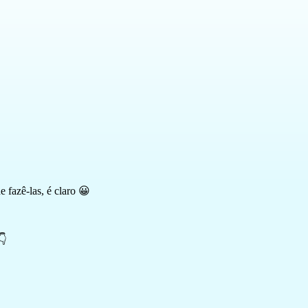
e fazê-las, é claro 😀
👇