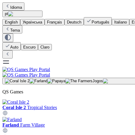
Idioma
pt
English
Українська
Français
Deutsch
Português
Italiano
E
Tema
Auto
Escuro
Claro
Jogos
QS Games
Coral Isle 2
Tropical Stories
Farland
Farm Village