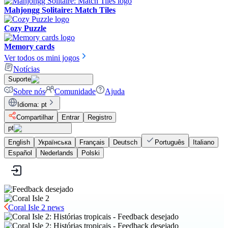
Mahjongg Solitaire: Match Tiles
Cozy Puzzle
Memory cards
Ver todos os mini jogos
Notícias
Suporte
Sobre nós
Comunidade
Ajuda
Idioma
:
pt
Compartilhar
Entrar
Registro
pt
English
Українська
Français
Deutsch
Português
Italiano
Español
Nederlands
Polski
Coral Isle 2 news