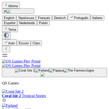
Idioma
pt
English
Українська
Français
Deutsch
Português
Italiano
Español
Nederlands
Polski
Tema
Auto
Escuro
Claro
Jogos
QS Games
Coral Isle 2
Tropical Stories