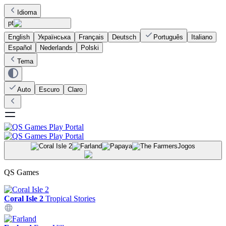
Idioma
pt
English
Українська
Français
Deutsch
Português
Italiano
Español
Nederlands
Polski
Tema
Auto
Escuro
Claro
Jogos
QS Games
Coral Isle 2
Tropical Stories