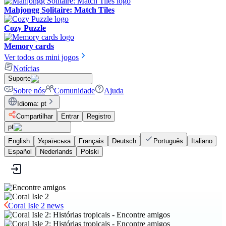
Mahjongg Solitaire: Match Tiles
Cozy Puzzle
Memory cards
Ver todos os mini jogos
Notícias
Suporte
Sobre nós
Comunidade
Ajuda
Idioma
:
pt
Compartilhar
Entrar
Registro
pt
English
Українська
Français
Deutsch
Português
Italiano
Español
Nederlands
Polski
Coral Isle 2 news