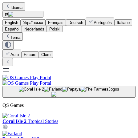
Idioma
pt
English
Українська
Français
Deutsch
Português
Italiano
Español
Nederlands
Polski
Tema
Auto
Escuro
Claro
Jogos
QS Games
Coral Isle 2
Tropical Stories