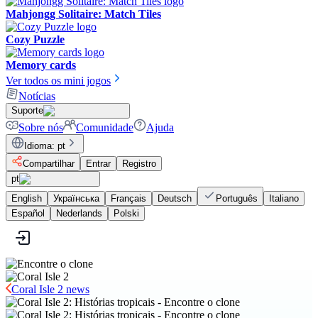
Mahjongg Solitaire: Match Tiles
Cozy Puzzle
Memory cards
Ver todos os mini jogos
Notícias
Suporte
Sobre nós
Comunidade
Ajuda
Idioma
:
pt
Compartilhar
Entrar
Registro
pt
English
Українська
Français
Deutsch
Português
Italiano
Español
Nederlands
Polski
Coral Isle 2 news