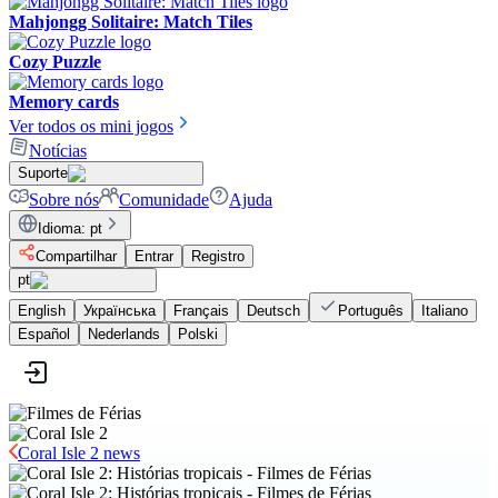
Mahjongg Solitaire: Match Tiles
Cozy Puzzle
Memory cards
Ver todos os mini jogos
Notícias
Suporte
Sobre nós
Comunidade
Ajuda
Idioma
:
pt
Compartilhar
Entrar
Registro
pt
English
Українська
Français
Deutsch
Português
Italiano
Español
Nederlands
Polski
Coral Isle 2 news