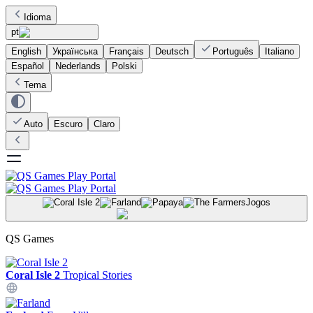
Idioma
pt
English
Українська
Français
Deutsch
Português
Italiano
Español
Nederlands
Polski
Tema
Auto
Escuro
Claro
Jogos
QS Games
Coral Isle 2
Tropical Stories