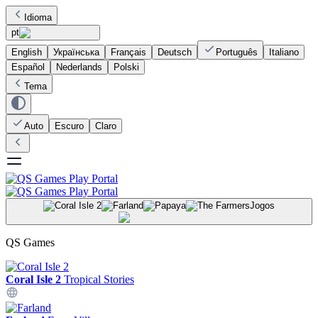
Idioma
pt
English
Українська
Français
Deutsch
Português
Italiano
Español
Nederlands
Polski
Tema
Auto
Escuro
Claro
Jogos
QS Games
Coral Isle 2
Tropical Stories