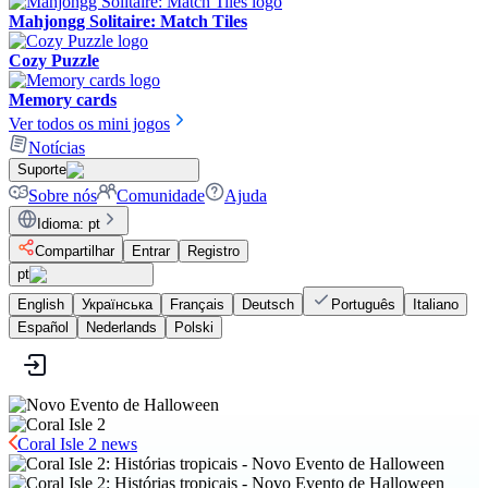
Mahjongg Solitaire: Match Tiles
Cozy Puzzle
Memory cards
Ver todos os mini jogos
Notícias
Suporte
Sobre nós
Comunidade
Ajuda
Idioma
:
pt
Compartilhar
Entrar
Registro
pt
English
Українська
Français
Deutsch
Português
Italiano
Español
Nederlands
Polski
Coral Isle 2 news