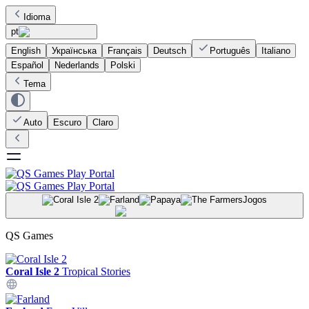
Idioma
pt
English
Українська
Français
Deutsch
Português
Italiano
Español
Nederlands
Polski
Tema
Auto
Escuro
Claro
Jogos
QS Games
Coral Isle 2
Tropical Stories