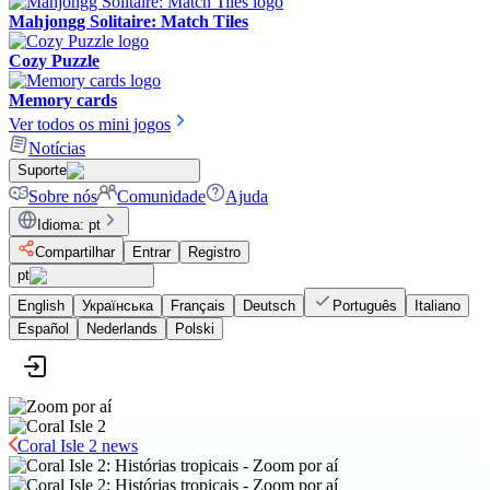
Mahjongg Solitaire: Match Tiles
Cozy Puzzle
Memory cards
Ver todos os mini jogos
Notícias
Suporte
Sobre nós
Comunidade
Ajuda
Idioma
:
pt
Compartilhar
Entrar
Registro
pt
English
Українська
Français
Deutsch
Português
Italiano
Español
Nederlands
Polski
Coral Isle 2 news