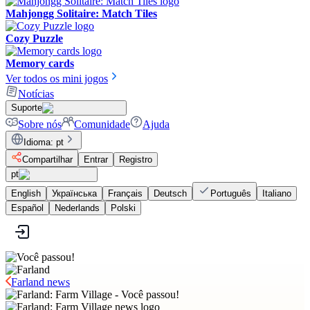
Mahjongg Solitaire: Match Tiles
Cozy Puzzle
Memory cards
Ver todos os mini jogos
Notícias
Suporte
Sobre nós
Comunidade
Ajuda
Idioma
:
pt
Compartilhar
Entrar
Registro
pt
English
Українська
Français
Deutsch
Português
Italiano
Español
Nederlands
Polski
Farland news