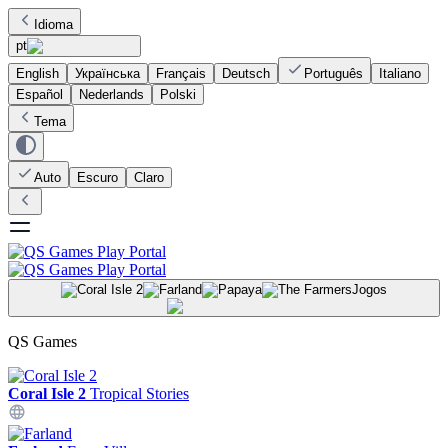
Idioma
pt
English
Українська
Français
Deutsch
Português
Italiano
Español
Nederlands
Polski
Tema
Auto
Escuro
Claro
Jogos
QS Games
Coral Isle 2
Tropical Stories