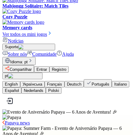
Mahjongg Solitaire: Match Tiles
Cozy Puzzle
Memory cards
Ver todos os mini jogos
Notícias
Suporte
Sobre nós
Comunidade
Ajuda
Idioma
:
pt
Compartilhar
Entrar
Registro
pt
English
Українська
Français
Deutsch
Português
Italiano
Español
Nederlands
Polski
Papaya news