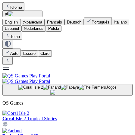
Idioma
pt
English
Українська
Français
Deutsch
Português
Italiano
Español
Nederlands
Polski
Tema
Auto
Escuro
Claro
Jogos
QS Games
Coral Isle 2
Tropical Stories