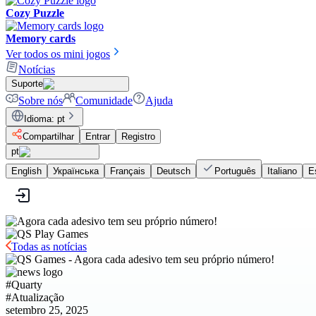
Cozy Puzzle
Memory cards
Ver todos os mini jogos
Notícias
Suporte
Sobre nós
Comunidade
Ajuda
Idioma
:
pt
Compartilhar
Entrar
Registro
pt
English
Українська
Français
Deutsch
Português
Italiano
E
Todas as notícias
#
Quarty
#
Atualização
setembro 25, 2025