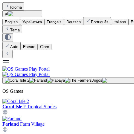
Idioma
pt
English
Українська
Français
Deutsch
Português
Italiano
E
Tema
Auto
Escuro
Claro
Jogos
QS Games
Coral Isle 2
Tropical Stories
Farland
Farm Village