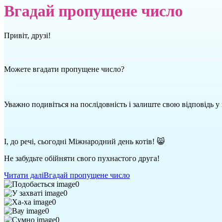
Вгадай пропущене число
Привіт, друзі!
Можете вгадати пропущене число?
Уважно подивіться на послідовність і залиште свою відповідь у
І, до речі, сьогодні Міжнародний день котів! 😸
Не забудьте обійняти свого пухнастого друга!
Читати далі
Вгадай пропущене число
0
0
0
0
0