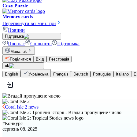
Cozy Puzzle
Memory cards
Переглянути всі міні-ігри
Новини
Підтримка
Про нас
Спільнота
Підтримка
Мова
:
uk
Поділитися
Вхід
Реєстрація
uk
English
Українська
Français
Deutsch
Português
Italiano
E
Coral Isle 2 news
#
Конкурс
серпень 08, 2025