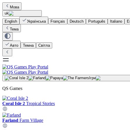
Мова
uk
English
Українська
Français
Deutsch
Português
Italiano
E
Тема
Авто
Темна
Світла
Ігри
QS Games
Coral Isle 2
Tropical Stories
Farland
Farm Village