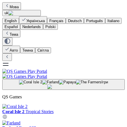
Мова
uk
English
Українська
Français
Deutsch
Português
Italiano
Español
Nederlands
Polski
Тема
Авто
Темна
Світла
Ігри
QS Games
Coral Isle 2
Tropical Stories