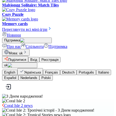
Mahjongg Solitaire: Match Tiles
Cozy Puzzle
Memory cards
Переглянути всі міні-ігри
Новини
Підтримка
Про нас
Спільнота
Підтримка
Мова
:
uk
Поділитися
Вхід
Реєстрація
uk
English
Українська
Français
Deutsch
Português
Italiano
Español
Nederlands
Polski
Coral Isle 2 news