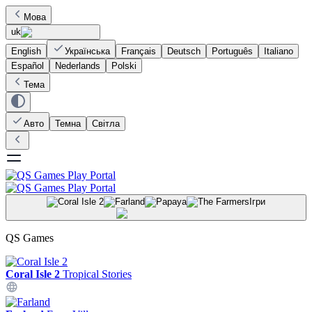
Мова
uk
English
Українська
Français
Deutsch
Português
Italiano
Español
Nederlands
Polski
Тема
Авто
Темна
Світла
Ігри
QS Games
Coral Isle 2
Tropical Stories