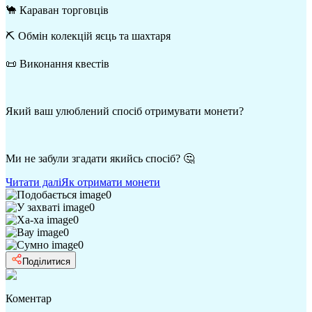
🐪 Караван торговців
⛏️ Обмін колекцій яєць та шахтаря
📜 Виконання квестів
Який ваш улюблений спосіб отримувати монети?
Ми не забули згадати якийсь спосіб? 🤔
Читати далі
Як отримати монети
0
0
0
0
0
Поділитися
Коментар