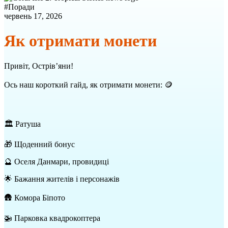
#
Поради
червень 17, 2026
Як отримати монети
Привіт, Острів’яни!
Ось наш короткий гайд, як отримати монети: 🪙
🏛️ Ратуша
🎁 Щоденний бонус
🔮 Оселя Данмари, провидиці
🌟 Бажання жителів і персонажів
🛖 Комора Біпото
🚁 Парковка квадрокоптера