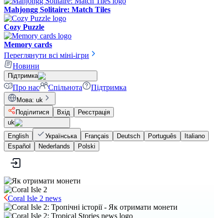
Mahjongg Solitaire: Match Tiles
Cozy Puzzle
Memory cards
Переглянути всі міні-ігри
Новини
Підтримка
Про нас
Спільнота
Підтримка
Мова
:
uk
Поділитися
Вхід
Реєстрація
uk
English
Українська
Français
Deutsch
Português
Italiano
Español
Nederlands
Polski
Coral Isle 2 news