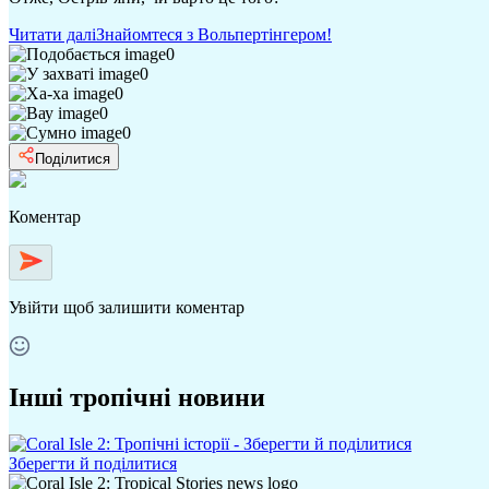
Читати далі
Знайомтеся з Вольпертінгером!
0
0
0
0
0
Поділитися
Коментар
Увійти
щоб залишити коментар
Інші тропічні новини
Зберегти й поділитися