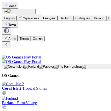
Мова
uk
English
Українська
Français
Deutsch
Português
Italiano
E
Тема
Авто
Темна
Світла
Ігри
QS Games
Coral Isle 2
Tropical Stories
Farland
Farm Village