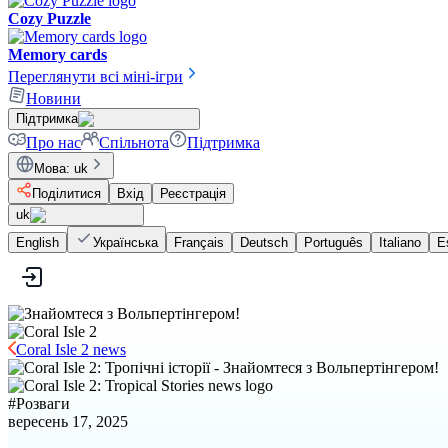
Cozy Puzzle
Memory cards
Переглянути всі міні-ігри
Новини
Підтримка
Про нас
Спільнота
Підтримка
Мова
:
uk
Поділитися
Вхід
Реєстрація
uk
English
Українська
Français
Deutsch
Português
Italiano
E
Coral Isle 2 news
#
Розваги
вересень 17, 2025