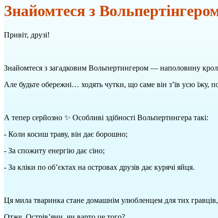
Знайомтеся з Вольпертінгеро
Привіт, друзі!
Знайомтеся з загадковим Вольпертингером — наполовину крол
Але будьте обережні… ходять чутки, що саме він з’їв усю їжу, п
А тепер серйозно ✨ Особливі здібності Вольпертингера такі:
- Коли косиш траву, він дає борошно;
- За спожиту енергію дає сіно;
- За кліки по об’єктах на островах друзів дає курячі яйця.
Ця мила тваринка стане домашнім улюбленцем для тих гравців,
Отже, Острів’яни, чи варто це того?