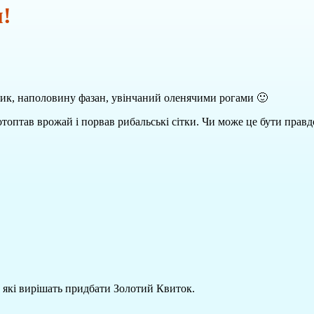
м!
ик, наполовину фазан, увінчаний оленячими рогами 🙂
отоптав врожай і порвав рибальські сітки. Чи може це бути правд
 які вирішать придбати Золотий Квиток.