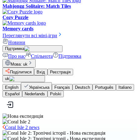
Mahjongg Solitaire: Match Tiles
Cozy Puzzle
Memory cards
Переглянути всі міні-ігри
Новини
Підтримка
Про нас
Спільнота
Підтримка
Мова
:
uk
Поділитися
Вхід
Реєстрація
uk
English
Українська
Français
Deutsch
Português
Italiano
Español
Nederlands
Polski
Coral Isle 2 news