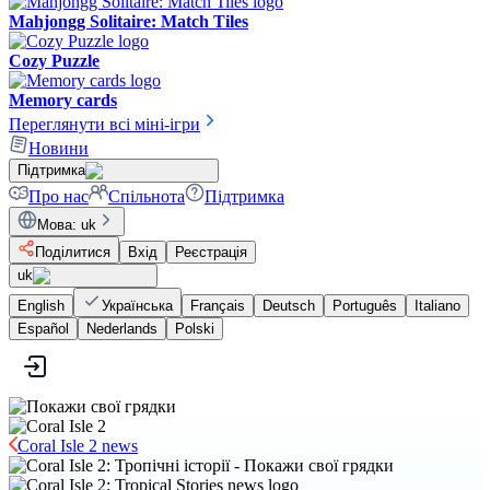
Mahjongg Solitaire: Match Tiles
Cozy Puzzle
Memory cards
Переглянути всі міні-ігри
Новини
Підтримка
Про нас
Спільнота
Підтримка
Мова
:
uk
Поділитися
Вхід
Реєстрація
uk
English
Українська
Français
Deutsch
Português
Italiano
Español
Nederlands
Polski
Coral Isle 2 news