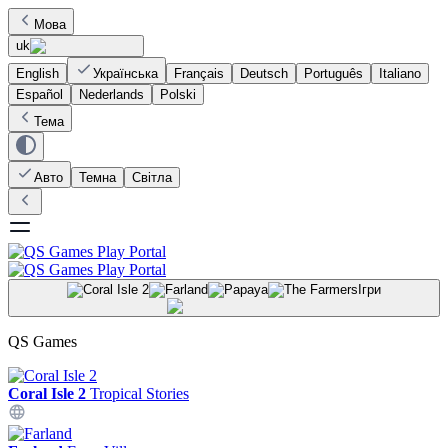
Мова
uk
English
Українська
Français
Deutsch
Português
Italiano
Español
Nederlands
Polski
Тема
Авто
Темна
Світла
Ігри
QS Games
Coral Isle 2
Tropical Stories