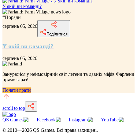
У якій ви команді?
#
Поради
серпень 05, 2026
Поділитися
У якій ви команді?
серпень 05, 2026
Занурюйся у неймовірний
світ легенд та давніх міфів Фарленд
прямо зараз!
Почати грати
scroll to top
QS Games
Facebook
Instagram
YouTube
© 2010—
2026
QS Games.
Всі права захищені.