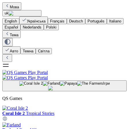
Мова
uk
English
Українська
Français
Deutsch
Português
Italiano
Español
Nederlands
Polski
Тема
Авто
Темна
Світла
Ігри
QS Games
Coral Isle 2
Tropical Stories