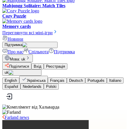
Mahjongg Solitaire: Match Tiles
Cozy Puzzle
Memory cards
Переглянути всі міні-ігри
Новини
Підтримка
Про нас
Спільнота
Підтримка
Мова
:
uk
Поділитися
Вхід
Реєстрація
uk
English
Українська
Français
Deutsch
Português
Italiano
Español
Nederlands
Polski
Farland news