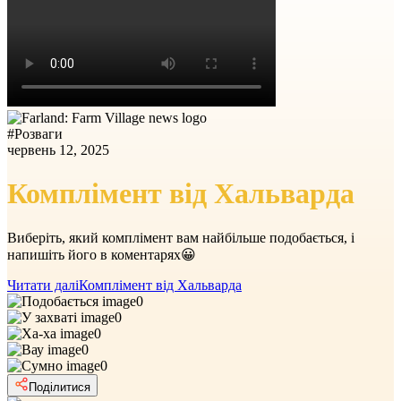
#
Розваги
червень 12, 2025
Комплімент від Хальварда
Виберіть, який комплімент вам найбільше подобається, і
напишіть його в коментарях😀
Читати далі
Комплімент від Хальварда
0
0
0
0
0
Поділитися