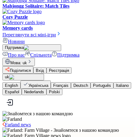
Mahjongg Solitaire: Match Tiles
Cozy Puzzle
Memory cards
Переглянути всі міні-ігри
Новини
Підтримка
Про нас
Спільнота
Підтримка
Мова
:
uk
Поділитися
Вхід
Реєстрація
uk
English
Українська
Français
Deutsch
Português
Italiano
Español
Nederlands
Polski
Farland news