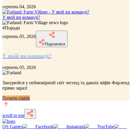
серпень 04, 2026
У якій ви команді?
#
Поради
серпень 05, 2026
Поділитися
У якій ви команді?
серпень 05, 2026
Занурюйся у неймовірний
світ легенд та давніх міфів Фарленд
прямо зараз!
Почати грати
scroll to top
QS Games
Facebook
Instagram
YouTube