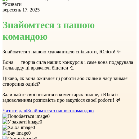
#
Розваги
вересень 17, 2025
Знайомтеся з нашою
командою
Знайомтеся з нашою художницею спільноти, Юлією! ✨
Вона — творча сила наших конкурсів і саме вона подарувала
Гальварду ці вражаючі біцепси 💪
Цікаво, як вона оживляє ці роботи або скільки часу займає
створення однієї?
Залишайте свої питання в коментарях нижче, і Юлія із
задоволенням розповість про закулісся своєї роботи! 💬
Читати далі
Знайомтеся з нашою командою
0
0
0
0
0