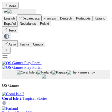
Мова
uk
English
Українська
Français
Deutsch
Português
Italiano
Español
Nederlands
Polski
Тема
Авто
Темна
Світла
Ігри
QS Games
Coral Isle 2
Tropical Stories