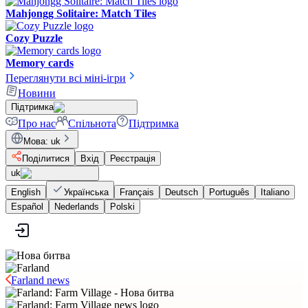
Mahjongg Solitaire: Match Tiles
Cozy Puzzle
Memory cards
Переглянути всі міні-ігри
Новини
Підтримка
Про нас
Спільнота
Підтримка
Мова
:
uk
Поділитися
Вхід
Реєстрація
uk
English
Українська
Français
Deutsch
Português
Italiano
Español
Nederlands
Polski
Farland news