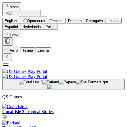
Мова
uk
English
Українська
Français
Deutsch
Português
Italiano
Español
Nederlands
Polski
Тема
Авто
Темна
Світла
Ігри
QS Games
Coral Isle 2
Tropical Stories