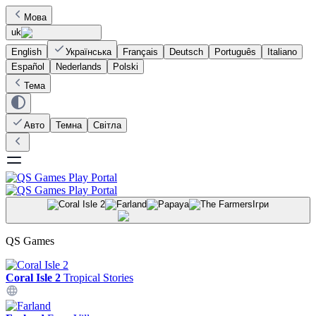
Мова
uk
English
Українська
Français
Deutsch
Português
Italiano
Español
Nederlands
Polski
Тема
Авто
Темна
Світла
Ігри
QS Games
Coral Isle 2
Tropical Stories