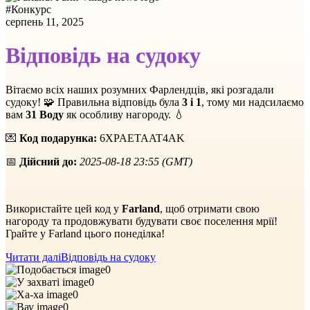
#
Конкурс
серпень 11, 2025
Відповідь на судоку
Вітаємо всіх наших розумних Фарлендців, які розгадали
судоку! 🧩 Правильна відповідь була
3 і 1
, тому ми надсилаємо
вам
31 Воду
як особливу нагороду. 💧
💌
Код подарунка:
6XPAETAAT4AK
📅
Дійсний до:
2025-08-18 23:55 (GMT)
Використайте цей код у
Farland
, щоб отримати свою
нагороду та продовжувати будувати своє поселення мрії!
Грайте у Farland цього понеділка!
Читати далі
Відповідь на судоку
0
0
0
0