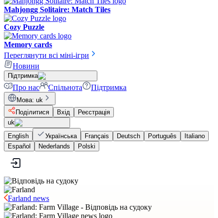
Mahjongg Solitaire: Match Tiles
Cozy Puzzle
Memory cards
Переглянути всі міні-ігри
Новини
Підтримка
Про нас
Спільнота
Підтримка
Мова
:
uk
Поділитися
Вхід
Реєстрація
uk
English
Українська
Français
Deutsch
Português
Italiano
Español
Nederlands
Polski
Farland news