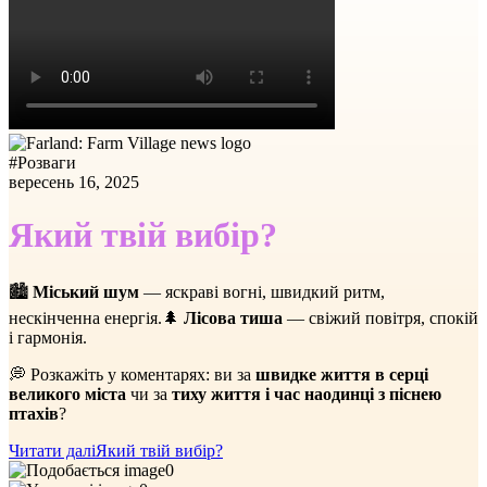
#
Розваги
вересень 16, 2025
Який твій вибір?
🏙️
Міський шум
— яскраві вогні, швидкий ритм,
нескінченна енергія.🌲
Лісова тиша
— свіжий повітря, спокій
і гармонія.
💭 Розкажіть у коментарях: ви за
швидке життя в серці
великого міста
чи за
тиху життя і час наодинці з піснею
птахів
?
Читати далі
Який твій вибір?
0