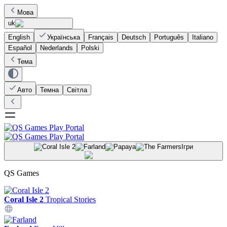
Мова
uk
English
Українська
Français
Deutsch
Português
Italiano
Español
Nederlands
Polski
Тема
Авто
Темна
Світла
Ігри
QS Games
Coral Isle 2
Tropical Stories