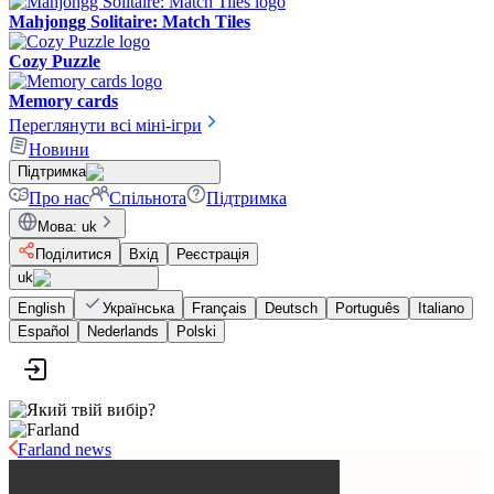
Mahjongg Solitaire: Match Tiles
Cozy Puzzle
Memory cards
Переглянути всі міні-ігри
Новини
Підтримка
Про нас
Спільнота
Підтримка
Мова
:
uk
Поділитися
Вхід
Реєстрація
uk
English
Українська
Français
Deutsch
Português
Italiano
Español
Nederlands
Polski
Farland news