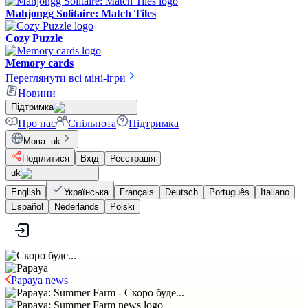
Mahjongg Solitaire: Match Tiles
Cozy Puzzle
Memory cards
Переглянути всі міні-ігри
Новини
Підтримка
Про нас
Спільнота
Підтримка
Мова
:
uk
Поділитися
Вхід
Реєстрація
uk
English
Українська
Français
Deutsch
Português
Italiano
Español
Nederlands
Polski
Papaya news