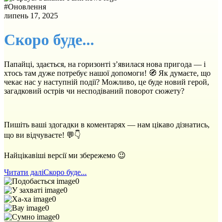
#
Оновлення
липень 17, 2025
Скоро буде...
Папайці, здається, на горизонті з’явилася нова пригода — і
хтось там дуже потребує нашої допомоги! 🧭 Як думаєте, що
чекає нас у наступній події? Можливо, це буде новий герой,
загадковий острів чи несподіваний поворот сюжету?
Пишіть ваші здогадки в коментарях — нам цікаво дізнатись,
що ви відчуваєте! 💬👇
Найцікавіші версії ми збережемо 😉
Читати далі
Скоро буде...
0
0
0
0
0