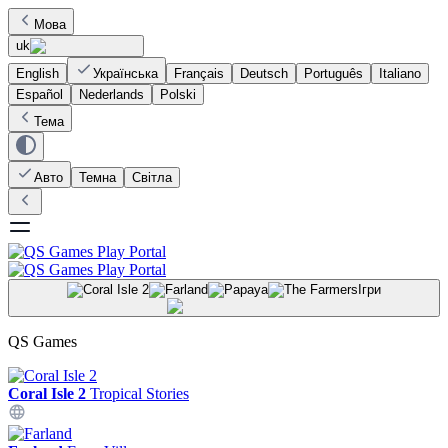
Мова
uk
English
Українська
Français
Deutsch
Português
Italiano
Español
Nederlands
Polski
Тема
Авто
Темна
Світла
Ігри
QS Games
Coral Isle 2
Tropical Stories