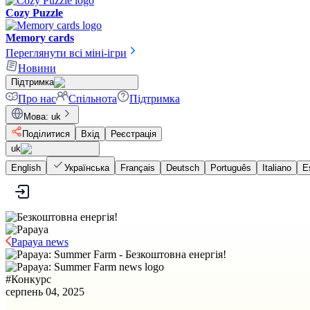
Cozy Puzzle
Memory cards
Переглянути всі міні-ігри
Новини
Підтримка
Про нас
Спільнота
Підтримка
Мова
:
uk
Поділитися
Вхід
Реєстрація
uk
English
Українська
Français
Deutsch
Português
Italiano
E
Papaya news
#
Конкурс
серпень 04, 2025