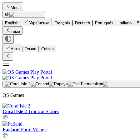
Мова
uk
English
Українська
Français
Deutsch
Português
Italiano
E
Тема
Авто
Темна
Світла
Ігри
QS Games
Coral Isle 2
Tropical Stories
Farland
Farm Village