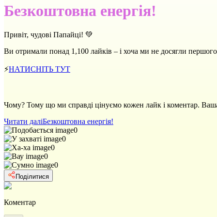
Безкоштовна енергія!
Привіт, чудові Папайці! 💚
Ви отримали понад 1,100 лайків – і хоча ми не досягли перш
⚡
НАТИСНІТЬ ТУТ
Чому? Тому що ми справді цінуємо кожен лайк і коментар. Ваш
Читати далі
Безкоштовна енергія!
0
0
0
0
0
Поділитися
Коментар